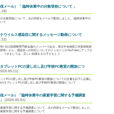
信メール）「 臨時休業中の分散登校について 」
.18)
の分散登校について，次の内容をメールで配信しました。 臨時休業中の
ついて
ロナウイルス感染症に関するメッセージ動画について
.12)
ID-19入院調整専門家会議のメンバーである，県立中央病院三河貴裕医師
部長）から，感染症への対応についてのメッセージがYouTubeにアップさ
つきましては，正しい知識をもち子ども […]
タブレットPCの貸し出し及び学校PC教室の開放につ
2020.05.11)
ットPCの貸し出し及び学校PC教室の開放についての文書を以下に記載し
校のタブレットPCの貸し出し及び学校PC教室の開放について
信メール）「臨時休業中の家庭学習に関する予備調査
」
(2020.05.01)
の家庭学習に関する予備調査について，次の内容をメールで配信しました。
の家庭学習に関する予備調査について